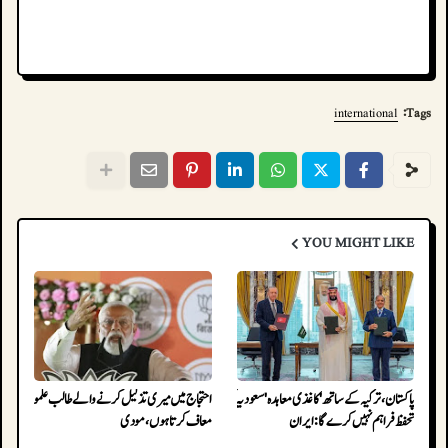
international
Tags:
YOU MIGHT LIKE
پاکستان، ترکیہ کے ساتھ 'کاغذی معاہدہ' سعودیہ کو
احتجاج میں میری تذلیل کرنے والے طالب علموں کو
تحفظ فراہم نہیں کرے گا: ایران
معاف کرتا ہوں، مودی