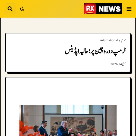
ہوم
international
ٹرمپ دورہ چین پر؛ حالیہ اپڈیٹس
مئی 14, 2026