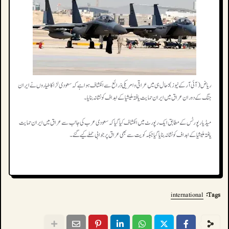
ریاض (آئی آر کے نیوز): حال ہی میں عراقی و امریکی ذرائع سے انکشاف ہوا ہے کہ سعودی لڑاکا طیاروں نے ایران
جنگ کے دوران عراق میں ایران حمایت یافتہ ملیشیا کے اہداف کو نشانہ بنایا۔
میڈیا رپورٹس کے مطابق ایک رپورٹ میں انکشاف کیا گیا کہ سعودی عرب کی جانب سے عراق میں ایران حمایت
یافتہ ملیشیا کے اہداف کو نشانہ بنایا گیا جبکہ کویت سے بھی عراق پر جوابی حملے کیے گئے۔
international
Tags: