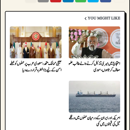
YOU MIGHT LIKE
احتجاج میں میری تذلیل کرنے والے طالب علموں کو
خلیجی ممالک متحد، سعودی عرب پر حملوں کو خطے کے
معاف کرتا ہوں، مودی
امن کے لیے بڑا خطرہ قرار دے دیا
امریکہ اور ایران کے درمیان حملوں میں وقفے کے بعد
تیل کی قیمتوں میں کمی