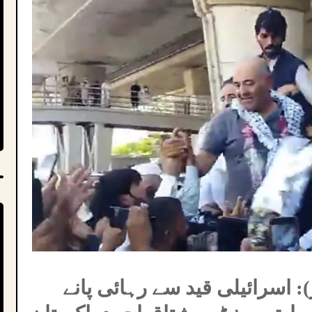
ز): اسرائیلی قید سے رہائی پانے