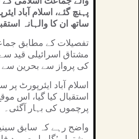
والے جماعت اسلامی کے س
پہنچ گئے، اسلام آباد ای
ساتھ ان کا والہانہ استقبا
تفصیلات کے مطابق جماع
مشتاق اسرائیلی قید سے ر
کی پرواز سے بحرین سے ا
اسلام آباد ایئرپورٹ پر س
استقبال کیا گیا، اس موق
پرچموں کی بہار آگئی۔
مشتمل ’گلوبل صمود فلوٹ