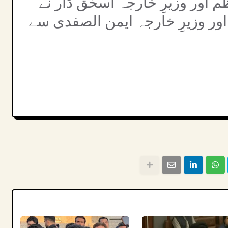
م اور وزیرِ خارجہ اسحٰق ڈار نے
اور وزیرِ خارجہ ایمن الصفدی سے