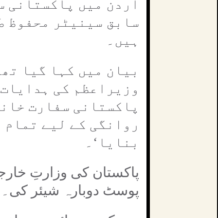
اردن میں پاکستانی سف
سابق سینیٹر محفوظ ط
ہیں۔
بیان میں کہا گیا تھا
وزیراعظم کی ہدایات 
پاکستانی سفارت خانے
روانگی کے لیے تمام 
بنایا‘۔
پاکستان کی وزارتِ خارج
پوسٹ دوبارہ شیئر کی۔