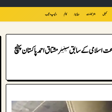
کھیل
انٹرٹینمنٹ
ویڈیوز
کالم
دلچسپ و عجیب
عت اسلامی کے سابق سینیٹر مشتاق احمد پاکستان پہنچ