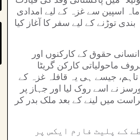
اہ اسپین سے غزہ کے لیے امدادی
ندی توڑنے کے لیے سفر کا آغاز کیا
انسانی حقوق کے کارکنوں اور
ف ماحولیاتی کارکن گریٹا
 تاہم، جیسے ہی یہ قافلہ غزہ کے
رسز نے اسے روک لیا اور جہاز پر
است میں لینے کے بعد ملک بدر کر
ے کے پلیٹ فارم ایکس پر