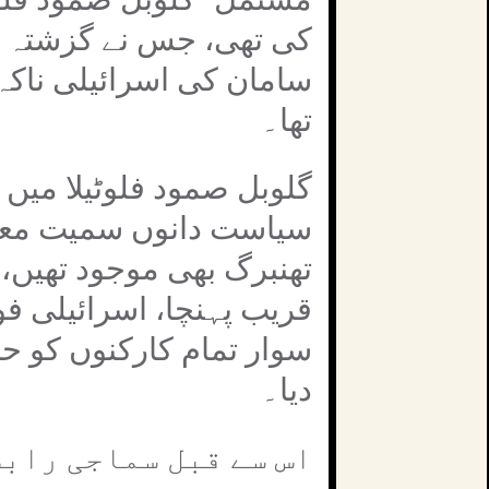
کی تھی، جس نے گزشتہ م
سامان کی اسرائیلی ناکہ ب
تھا۔
گلوبل صمود فلوٹیلا میں 
سیاست دانوں سمیت معرو
تھنبرگ بھی موجود تھیں،
قریب پہنچا، اسرائیلی فو
سوار تمام کارکنوں کو حر
دیا۔
اس سے قبل سماجی رابط