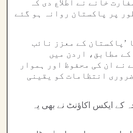
ارت خانے نے اطلاع دی کہ
ور پر پاکستان روانہ ہو گئے
 ’پاکستان کے معزز نائب
کے مطابق، اردن میں
 نے ان کی محفوظ اور ہموار
ضروری انتظامات کو یقینی
ہ کے ایکس اکاؤنٹ نے بھی یہ