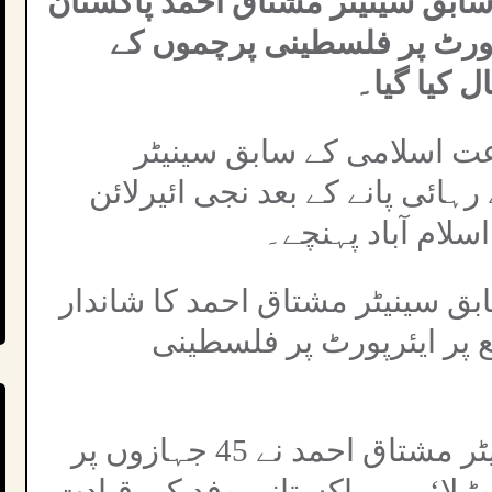
ابق سینیٹر مشتاق احمد پاکستان
ئرپورٹ پر فلسطینی پرچموں کے
ل کیا گیا۔
ت اسلامی کے سابق سینیٹر
ہائی پانے کے بعد نجی ائیرلائن
سلام آباد پہنچے۔
ابق سینیٹر مشتاق احمد کا شاندار
ع پر ایئرپورٹ پر فلسطینی
واضح رہے کہ سابق سینیٹر مشتاق احمد نے 45 جہازوں پر
یلا‘ میں پاکستانی وفد کی قیادت