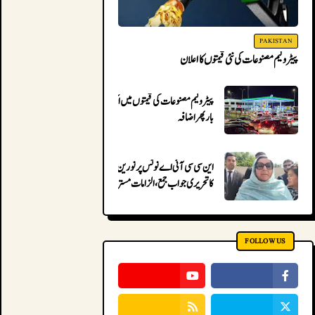
PAKISTAN
پیٹرولیم مصنوعات کی نئی قیمتوں کا اعلان
پیٹرولیم مصنوعات کی قیمتوں میں ایک
بار پھر اضافہ
این سی سی آئی اے نوٹس پر نورین نیازی
کا تحریری جواب جمع، الزامات مسترد
FOLLOW US