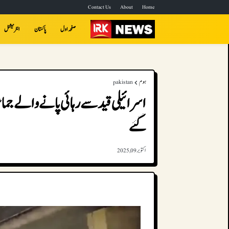
Contact Us
About
Home
صفحہ اول
پاکستان
انٹرنیشنل
ہوم
pakistan
اسرائیلی قید سے رہائی پانے والے جما
گئے
اکتوبر 09, 2025