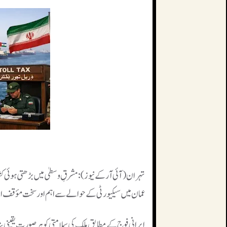
تہران (آئی آر کے نیوز): مشرقِ وسطیٰ میں بڑھتی ہوئی کش
عمان میں سیکیورٹی کے حوالے سے اہم اور سخت مؤقف اخت
ایرانی فوج کے مطابق ملک کی سلامتی کو ہر صورت یقینی بنا