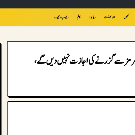
کھیل
انٹرٹینمنٹ
ویڈیوز
کالم
دلچسپ و عجیب
 ہرمز سے گزرنے کی اجازت نہیں دیں گے،