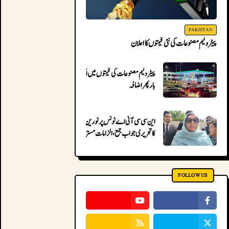
PAKISTAN
پیٹرولیم مصنوعات کی نئی قیمتوں کا اعلان
پیٹرولیم مصنوعات کی قیمتوں میں ایک
بار پھر اضافہ
این سی سی آئی اے نوٹس پر نورین نیازی
کا تحریری جواب جمع، الزامات مسترد
FOLLOW US