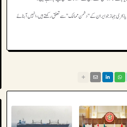
از یا بحری جہاز جو ایران کے "دشمن ممالک" سے تعلق رکھتے ہیں، انہیں آبنائے