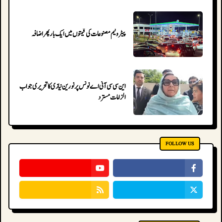
پیٹرولیم مصنوعات کی قیمتوں میں ایک بار پھر اضافہ
این سی سی آئی اے نوٹس پر نورین نیازی کا تحریری جواب جمع،
الزامات مسترد
FOLLOW US