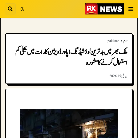
ہوم
pakistan
ملک بھر میں بدترین لوڈشیڈنگ؛ پاور ڈویژن کا رات میں بجلی کم
استعمال کرنے کا مشورہ
اپریل 15, 2026