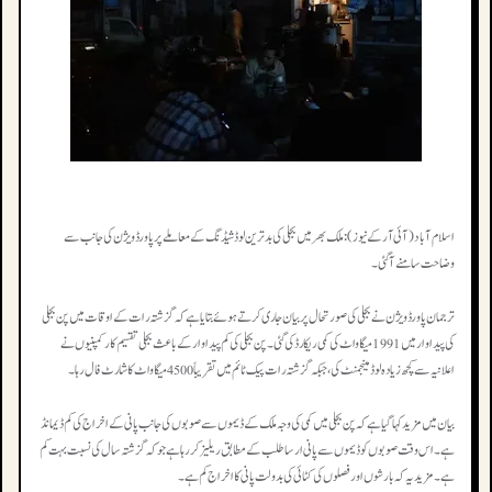
اسلام آباد (آئی آر کے نیوز): ملک بھر میں بجلی کی بدترین لوڈشیڈنگ کے معاملے پر پاور ڈویژن کی جانب سے
وضاحت سامنے آ گئی۔
ترجمان پاور ڈویژن نے بجلی کی صورتحال پر بیان جاری کرتے ہوئے بتایا ہے کہ گزشتہ رات کے اوقات میں پن بجلی
کی پیداوار میں 1991 میگاواٹ کی کمی ریکارڈ کی گئی۔ پن بجلی کی کم پیداوار کے باعث بجلی تقسیم کار کمپنیوں نے
اعلانیہ سے کچھ زیادہ لوڈ مینجمنٹ کی، جبکہ گزشتہ رات پیک ٹائم میں تقریباً 4500 میگاواٹ کا شارٹ فال رہا۔
بیان میں مزید کہا گیا ہے کہ پن بجلی میں کمی کی وجہ ملک کے ڈیموں سے صوبوں کی جانب پانی کے اخراج کی کم ڈیمانڈ
ہے۔ اس وقت صوبوں کو ڈیموں سے پانی ارسا طلب کے مطابق ریلیز کر رہا ہے جو کہ گزشتہ سال کی نسبت بہت کم
ہے۔ مزید یہ کہ بارشوں اور فصلوں کی کٹائی کی بدولت پانی کا اخراج کم ہے۔