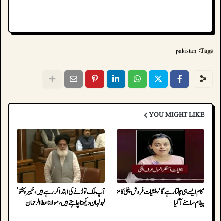
pakistan
Tags:
YOU MIGHT LIKE
’کام ایسے ہی چلتا رہے گا‘، منشیات فروش پنکی کا مزید آڈیو
آپ ملک توڑنے کی ابتدا کررہے ہیں، خیبرپختونخوا کو
پیغام سامنے آگیا
لہولہان دیکھنا چاہتے ہیں، مولانا عطاالرحمان