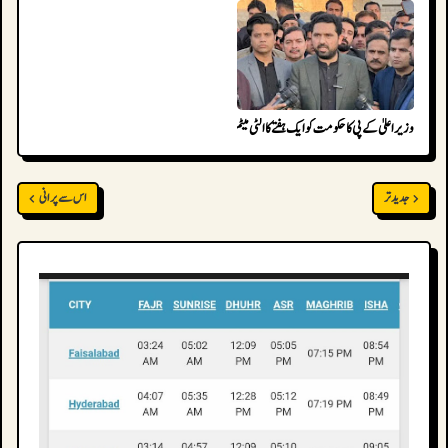
وزیراعلیٰ کے پی کا حکومت کو ایک ہفتے کا الٹی میٹم
جدید تر
اس سے پرانی