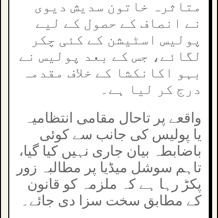
متاثرہ خاتون سدیش دیوی
نے انصاف کے حصول کے لیے
پولیس اسٹیشن کے کئی چکر
لگائے، جس کے بعد پولیس نے
بہو اکانکشا کے خلاف مقدمہ
درج کر لیا ہے۔
واقعے پر تاحال مقامی انتظامیہ
یا پولیس کی جانب سے کوئی
باضابطہ بیان جاری نہیں کیا گیا،
تاہم سوشل میڈیا پر مطالبہ زور
پکڑ رہا ہے کہ ملزمہ کو قانون
کے مطابق سخت سزا دی جائے۔