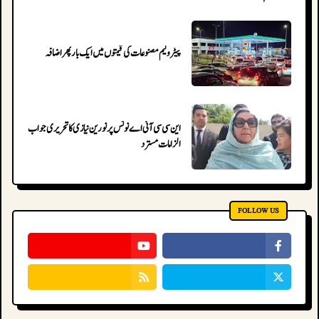
پیٹرولیم مصنوعات کی قیمتوں میں ایک بار پھر اضافہ
این سی سی آئی اے نوٹس پر نورین نیازی کا تحریری جواب جمع،
الزامات مسترد
FOLLOW US