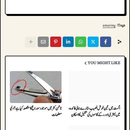
amazing
Tags:
YOU MIGHT LIKE
اگست میں تین خوش نصیب ستارے: مالی فائدہ، صحت
ناخن کٹر میں موجود سوراخ کا مقصد کیا ہے؟ دلچسپ
میں بہتری اور رکے کاموں کی تکمیل کا امکان
معلومات