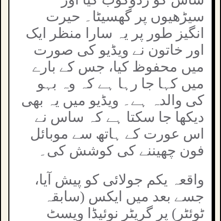
سیڑھیوں پر گھسیٹا۔ حیرت
انگیز طور پر یہ سارا منظر ایک
اور خاتون نے ویڈیو کی صورت
میں محفوظ کیا، جس کے بارے
میں کہا جا رہا ہے کہ وہ بہو
کی والدہ ہے۔ ویڈیو میں یہ بھی
دیکھا جا سکتا ہے کہ ساس نے
اس عورت کے ہاتھ سے موبائل
فون چھیننے کی کوشش کی۔
واقعہ یکم جولائی کو پیش آیا،
جسے بعد میں ایکس (سابقہ
ٹوئٹر) پر گریٹر نوئیڈا ویسٹ