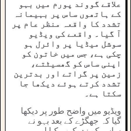
علاقے گووند پورم میں بہو
کے ہاتھوں ساس پر بہیمانہ
تشدد کا واقعہ منظر عام پر
آ گیا۔ واقعے کی ویڈیو
سوشل میڈیا پر وائرل ہو
چکی ہے، جس میں خاتون کو
اپنی ساس کو گھسیٹتے،
زمین پر گراتے اور بدترین
تشدد کرتے ہوئے دیکھا جا
سکتا ہے۔
ویڈیو میں واضح طور پر دیکھا
گیا کہ جھگڑے کے بعد بہو نے
ساس کو زدوکوب کیا اور