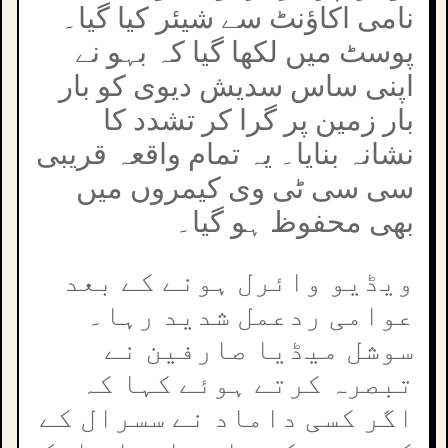
نامی اکاؤنٹ سے شیئر کیا گیا۔
پوسٹ میں لکھا گیا کہ بہو نے
اپنی ساس سدیش دیوی کو بار
بار زمین پر گرا کر تشدد کا
نشانہ بنایا۔ یہ تمام واقعہ قریبی
سی سی ٹی وی کیمروں میں
بھی محفوظ ہو گیا۔
ویڈیو وائرل ہونے کے بعد
عوامی ردعمل شدید رہا۔
سوشل میڈیا صارفین نے
تبصرہ کرتے ہوئے کہا کہ
اگر کسی داماد نے سسرال کے