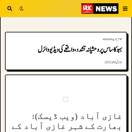
ہوم
amazing
بہو کا ساس پر وحشیانہ تشدد، واقعے کی ویڈیو وائرل
جولائی 09, 2025
غازی آباد (ویب ڈیسک):
بھارت کے شہر غازی آباد کے