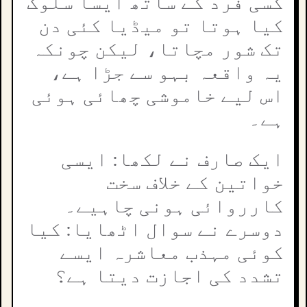
کسی فرد کے ساتھ ایسا سلوک
کیا ہوتا تو میڈیا کئی دن
تک شور مچاتا، لیکن چونکہ
یہ واقعہ بہو سے جڑا ہے،
اس لیے خاموشی چھائی ہوئی
ہے۔
ایک صارف نے لکھا: ایسی
خواتین کے خلاف سخت
کارروائی ہونی چاہیے۔
دوسرے نے سوال اٹھایا: کیا
کوئی مہذب معاشرہ ایسے
تشدد کی اجازت دیتا ہے؟