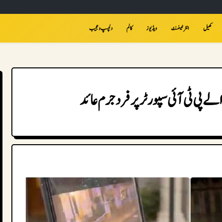
کھیل
انٹرٹینمنٹ
ویڈیوز
کالم
دلچسپ و عجیب
ے پی ٹی آئی سپورٹر پر فرد جرم عائد