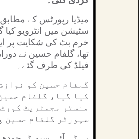
میڈیا رپورٹس کے مطابق
سٹیشن میں انٹرویو کیا گ
خرم بٹ کی شکایت پر ایون
تھا، گلفام حسین نے دور
فیلڈ کی طرف گئے۔
گلفام حسین کو نوازش
کیا گیا، گلفام حسین 
منسٹر مجسٹریٹ کورٹ پ
سپورٹر گلفام حسین پ
پی ٹی آئی سپورٹر چودھ