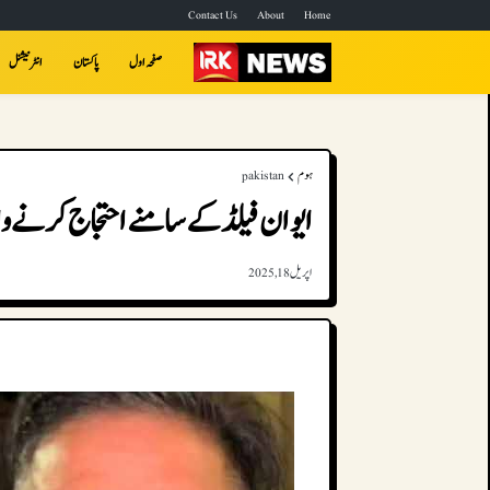
Contact Us
About
Home
صفحہ اول
پاکستان
انٹرنیشنل
ہوم
pakistan
ایوان فیلڈ کے سامنے احتجاج کرنے وال
اپریل 18, 2025