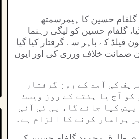
 گلفام حسین کا ہیمرسمتھ
یا، گلفام حسین کو لیگی رہنما
 فیلڈ کے باہر سے گرفتار کیا گیا
ان ضمانت خلاف ورزی کی اور ایون
ریف کی آمد کے روز گرفتار
کو آج یا ہفتے کے روز ویسٹ
یش کیا جائے گا، پی ٹی آئی
ر ہراساں کرنے کا الزام ہے۔
ری طارق محمود گلفام حسین کے