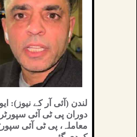
لندن (آئی آر کے نیوز): ا
دوران پی ٹی آئی سپورٹ
معاملہ، پی ٹی آئی سپورٹ
کردی گئی۔