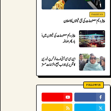
PAKISTAN
پیٹرولیم مصنوعات کی نئی قیمتوں کا اعلان
پیٹرولیم مصنوعات کی قیمتوں میں ایک
بار پھر اضافہ
این سی سی آئی اے نوٹس پر نورین نیازی
کا تحریری جواب جمع، الزامات مسترد
FOLLOW US